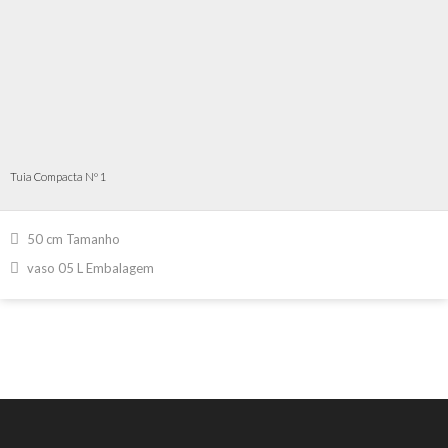
Tuia Compacta Nº 1
50 cm Tamanho
vaso 05 L Embalagem